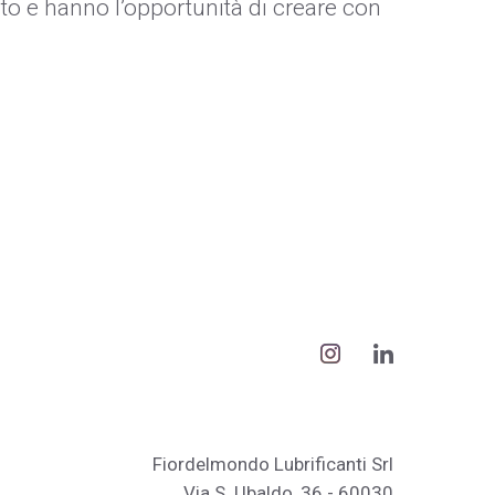
posto e hanno l’opportunità di creare con
Fiordelmondo Lubrificanti Srl
Via S. Ubaldo, 36 - 60030