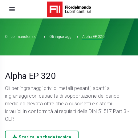
Oli per manutenzioni
Oli ingranaggi
Alpha EP 320
Alpha EP 320
Oli per ingranaggi privi di metalli pesanti, adatti a
ingranaggi con capacità di sopportazione del carico
media ed elevata oltre che a cuscinetti e sistemi
idraulici.In conformità ai requisiti della DIN 51517 Part 3 -
CLP.
Scarica la scheda tecnica