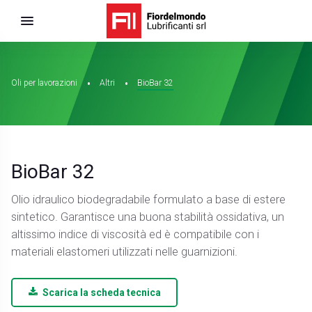
Oli per lavorazioni
Altri
BioBar 32
BioBar 32
Olio idraulico biodegradabile formulato a base di estere
sintetico. Garantisce una buona stabilità ossidativa, un
altissimo indice di viscosità ed è compatibile con i
materiali elastomeri utilizzati nelle guarnizioni.
Scarica la scheda tecnica