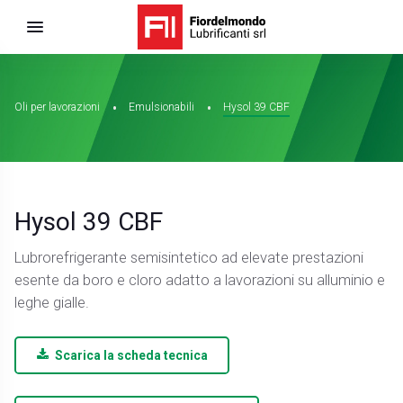
Oli per lavorazioni
Emulsionabili
Hysol 39 CBF
Hysol 39 CBF
Lubrorefrigerante semisintetico ad elevate prestazioni
esente da boro e cloro adatto a lavorazioni su alluminio e
leghe gialle.
Scarica la scheda tecnica