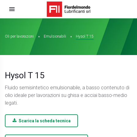
Oli per lavorazioni
Emulsionabili
Hysol T 15
Hysol T 15
Fluido semisintetico emulsionabile, a basso contenuto di
olio ideale per lavorazioni su ghisa e acciai basso-medio
legati.
Scarica la scheda tecnica