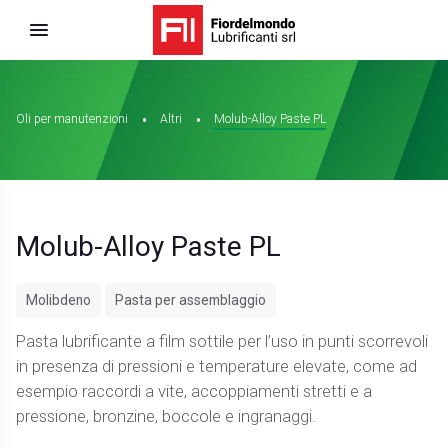
Oli per manutenzioni
Altri
Molub-Alloy Paste PL
Molub-Alloy Paste PL
Molibdeno
Pasta per assemblaggio
Pasta lubrificante a film sottile per l’uso in punti scorrevoli
in presenza di pressioni e temperature elevate, come ad
esempio raccordi a vite, accoppiamenti stretti e a
pressione, bronzine, boccole e ingranaggi.