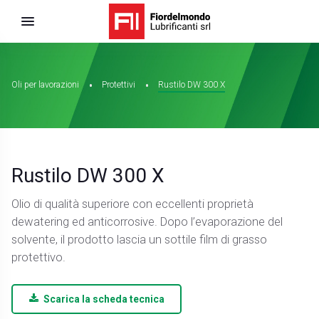
Oli per lavorazioni
Protettivi
Rustilo DW 300 X
Rustilo DW 300 X
Olio di qualità superiore con eccellenti proprietà
dewatering ed anticorrosive. Dopo l’evaporazione del
solvente, il prodotto lascia un sottile film di grasso
protettivo.
Scarica la scheda tecnica