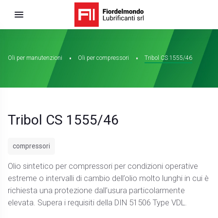
Oli per manutenzioni
Oli per compressori
Tribol CS 1555/46
Tribol CS 1555/46
compressori
Olio sintetico per compressori per condizioni operative
estreme o intervalli di cambio dell’olio molto lunghi in cui è
richiesta una protezione dall’usura particolarmente
elevata. Supera i requisiti della DIN 51506 Type VDL.